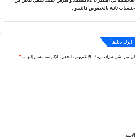
#بالنسبة لي السفر solo بيخليك و يفرض عليك تلتقي بناس من
جنسيات تانية بالخصوص فالنيدو .
اترك تعليقاً
لن يتم نشر عنوان بريدك الإلكتروني.
الحقول الإلزامية مشار إليها بـ
*
ا
ل
ت
ع
ل
ي
ق
*
الاسم