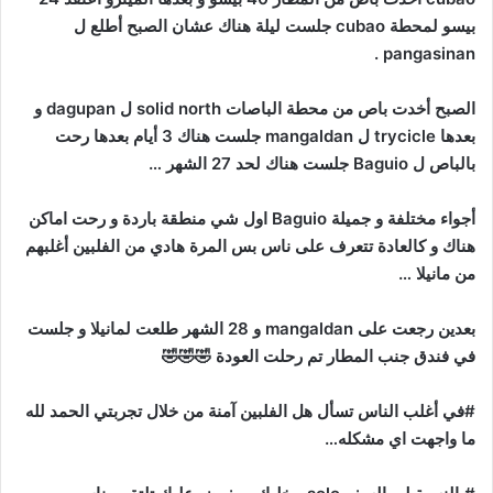
بيسو لمحطة cubao جلست ليلة هناك عشان الصبح أطلع ل
pangasinan .
الصبح أخدت باص من محطة الباصات solid north ل dagupan و
بعدها trycicle ل mangaldan جلست هناك 3 أيام بعدها رحت
بالباص ل Baguio جلست هناك لحد 27 الشهر …
أجواء مختلفة و جميلة Baguio اول شي منطقة باردة و رحت اماكن
هناك و كالعادة تتعرف على ناس بس المرة هادي من الفلبين أغلبهم
من مانيلا …
بعدين رجعت على mangaldan و 28 الشهر طلعت لمانيلا و جلست
في فندق جنب المطار تم رحلت العودة 🤣🤣🤣
#في أغلب الناس تسأل هل الفلبين آمنة من خلال تجربتي الحمد لله
ما واجهت اي مشكله…