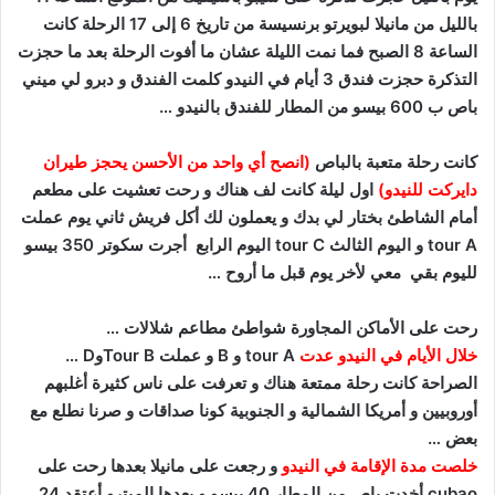
بالليل من مانيلا لبويرتو برنسيسة من تاريخ 6 إلى 17 الرحلة كانت
الساعة 8 الصبح فما نمت الليلة عشان ما أفوت الرحلة بعد ما حجزت
التذكرة حجزت فندق 3 أيام في النيدو كلمت الفندق و دبرو لي ميني
باص ب 600 بيسو من المطار للفندق بالنيدو …
كانت رحلة متعبة بالباص
(انصح أي واحد من الأحسن يحجز طيران
دايركت للنيدو)
اول ليلة كانت لف هناك و رحت تعشيت على مطعم
أمام الشاطئ بختار لي بدك و يعملون لك أكل فريش ثاني يوم عملت
tour A و اليوم الثالث tour C اليوم الرابع أجرت سكوتر 350 بيسو
لليوم بقي معي لأخر يوم قبل ما أروح …
رحت على الأماكن المجاورة شواطئ مطاعم شلالات …
خلال الأيام في النيدو عدت
tour A و B و عملت Tour BوD …
الصراحة كانت رحلة ممتعة هناك و تعرفت على ناس كثيرة أغلبهم
أوروبيين و أمريكا الشمالية و الجنوبية كونا صداقات و صرنا نطلع مع
بعض …
خلصت مدة الإقامة في النيدو
و رجعت على مانيلا بعدها رحت على
cubao أخدت باص من المطار 40 بيسو و بعدها الميترو أعتقد 24