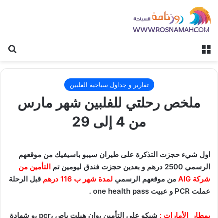
القائمة
بح
تقارير و جداول سياحية الفلبين
ملخص رحلتي للفلبين شهر مارس
من 4 إلى 29
اول شيء حجزت التذكرة على طيران سيبو باسيفيك من موقعهم
الرسمي 2500 درهم و بعدين حجزت فندق ليومين تم
التأمين من
شركة AIG
من موقعهم الرسمي
لمدة شهر ب 116 درهم
قبل الرحلة
عملت PCR و عبيت one health pass .
بمطار الأمارات :
شيكو على التأمين ،وان هيلت باص ،pcr ،و شهادة