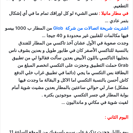
التطعيم.
في مطار مانيلا :
نفس الشيء لو كل اوراقك تمام ما في أي إشكال
بتمر عادي …
اشتريت شريحة اتصالات من شركة Glob
من المطار ب 1000 بيسو
فيها مكالمات للفلبين غير محدودة و 40 جيجا …
وجدت صعوبة في الأول عشان آخذ تاكسي من المطار للفندق
بالنسبة للتاكسي الأصفر كان في طابور طويل و بعدين بشوف ناس
بتجليها التاكسي باللون الأبيض بعدين سألت فقالوا لي من تطبيق
Grab حملت التطبيق وحجزت على التكسي انخصم المبلغ من
البطاقة بس التكسي ما يجي (دائما في تطبيق غراب خلي الدفع
كاش أحسن بالنسبة التكسي اما الاكل و البقالة ما وجدت فيها
مشكل) صار لي حوالي ساعتين بالمطار بعدين مشيت شوية أمام
بوابة المطار في جسر التكسي موجودين بكتره .
لفيت شوية في مكاتي و مانداليون …
اليوم الثاني :
يوم بالليل حجزت تذكرة على سيبو باسيفيك من الموقع الساعة 11