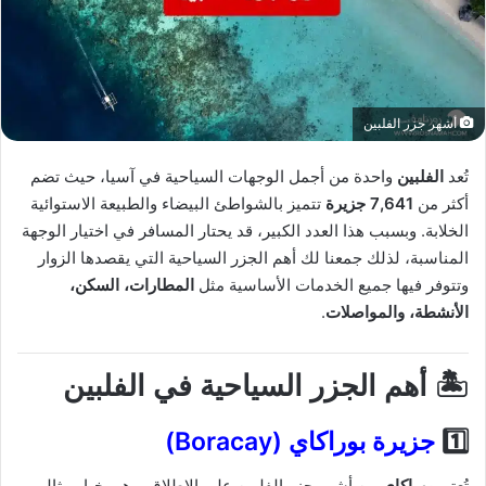
أشهر جزر الفلبين
تُعد
الفلبين
واحدة من أجمل الوجهات السياحية في آسيا، حيث تضم
أكثر من
7,641 جزيرة
تتميز بالشواطئ البيضاء والطبيعة الاستوائية
الخلابة. وبسبب هذا العدد الكبير، قد يحتار المسافر في اختيار الوجهة
المناسبة، لذلك جمعنا لك أهم الجزر السياحية التي يقصدها الزوار
وتتوفر فيها جميع الخدمات الأساسية مثل
المطارات، السكن،
الأنشطة، والمواصلات
.
🏝️ أهم الجزر السياحية في الفلبين
1️⃣
جزيرة بوراكاي (Boracay)
تُعتبر
بوراكاي
من أشهر جزر الفلبين على الإطلاق، وهي خيار مثالي