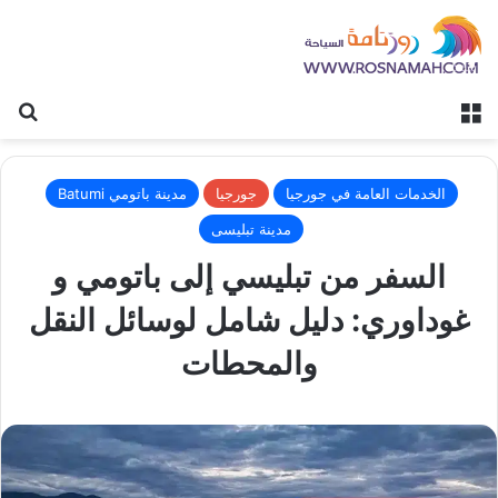
القائمة
بح
الخدمات العامة في جورجيا
جورجيا
مدينة باتومي Batumi
مدينة تبليسى
السفر من تبليسي إلى باتومي و
غوداوري: دليل شامل لوسائل النقل
والمحطات