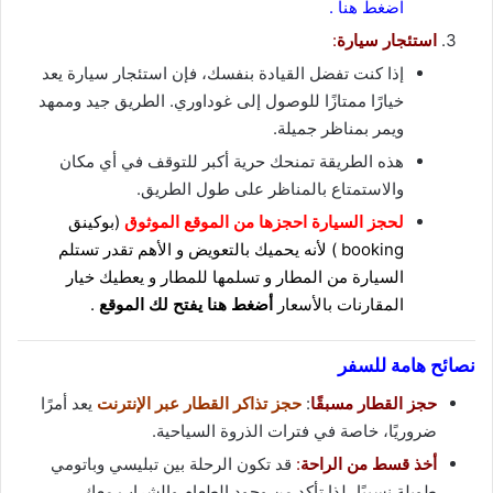
اضغط هنا .
استئجار سيارة
:
إذا كنت تفضل القيادة بنفسك، فإن استئجار سيارة يعد
خيارًا ممتازًا للوصول إلى غوداوري. الطريق جيد وممهد
ويمر بمناظر جميلة.
هذه الطريقة تمنحك حرية أكبر للتوقف في أي مكان
والاستمتاع بالمناظر على طول الطريق.
لحجز السيارة احجزها من الموقع الموثوق
(بوكينق
booking ) لأنه يحميك بالتعويض و الأهم تقدر تستلم
السيارة من المطار و تسلمها للمطار و يعطيك خيار
المقارنات بالأسعار
أضغط هنا يفتح لك الموقع
.
نصائح هامة للسفر
حجز القطار مسبقًا
:
حجز تذاكر القطار عبر الإنترنت
يعد أمرًا
ضروريًا، خاصة في فترات الذروة السياحية.
أخذ قسط من الراحة
:
قد تكون الرحلة بين تبليسي وباتومي
طويلة نسبيًا، لذا تأكد من وجود الطعام والشراب معك.