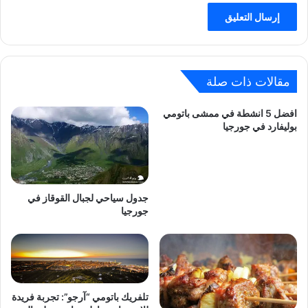
مقالات ذات صلة
افضل 5 انشطة في ممشى باتومي
بوليفارد في جورجيا
جدول سياحي لجبال القوقاز في
جورجيا
تلفريك باتومي “آرجو”: تجربة فريدة