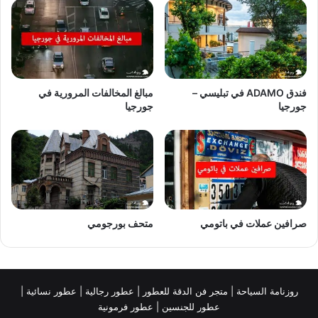
فندق ADAMO في تبليسي –
مبالغ المخالفات المرورية في
جورجيا
جورجيا
صرافين عملات في باتومي
متحف بورجومي
روزنامة السياحة
|
متجر فن الدقة للعطور
|
عطور رجالية
|
عطور نسائية
|
عطور للجنسين
|
عطور فرمونية