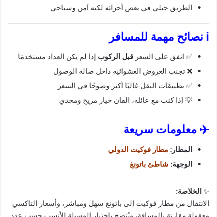
الطريق جبلي في بعض أجزائه لكنه آمن وسياحي
ℹ️ نصائح مهمة للمسافر
✅ اتفق على السعر
قبل الركوب
إذا لم يكن العداد مستخدمًا
❌ تجنب العروض العشوائية داخل صالة الوصول
✅ تطبيقات النقل غالبًا أكثر وضوحًا في السعر
💡 إذا كنت مع عائلة، الفان خيار مريح ومجدي
✈️ معلومات سريعة
المطار:
مطار فوكيت الدولي
الوجهة:
شاطئ باتونغ
✨
الخلاصة:
الانتقال من مطار فوكيت إلى باتونغ سهل ومباشر، وأسعار التاكسي
معقولة مقارنة بالمسافة، ويُنصح باختيار الوسيلة الأنسب حسب عدد