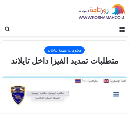
القائمة
بح
معلومات مهمة بتايلاند
متطلبات تمديد الفيزا داخل تايلاند