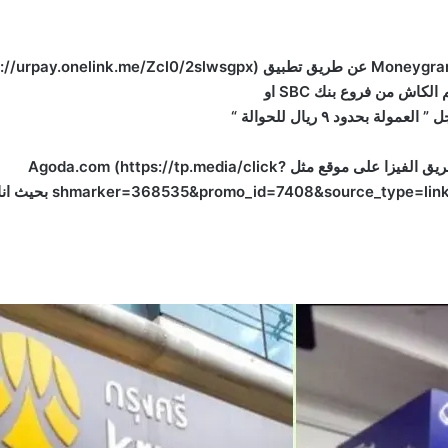
اش من فروع بنك SBC او
🌟 للتخفف من حمل الكاش ادفع الفنادق مسبقا عن طريق الفيزا على موقع مثل Agoda.com (https://tp.media/click?
gn_id=104&trs=175390