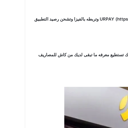
عن طريق تحويل الاموال على خدمة مثل موني غرام Moneygram عن طريق تطبيق URPAY (https://urpay.onelink.me/Zcl0/2slwsgpx) وتربطه بالفيزا وتشحن رصيد التطبيق
shmarker=368535&promo_id=7408&source_type=link&type=click&campai) بحيث انك تستطيع معرفه ما تبقى لديك من كاش للمصاريف