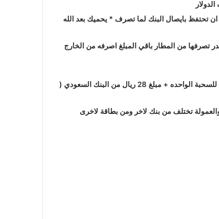
الدولار
ن تحتفظ بايصال البنك لما تصرف * يحميك بعد الله
صرافات ATM 🏧منتشرة في كل مكان في تايلاند لكن عمولة الصرف من الصرافه من اغلب البنوك التايلاندية هي 200 بات للسحبة الواحده + مبلغ 28 ريال من البنك السعودي (
عمولة تختلف من بنك لاخر ومن بطاقة لاخرى