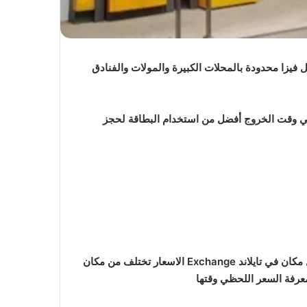
يزا محدودة بالمحلات الكبيرة والمولات والفنادق
في وقت الخروج أفضل من استخدام البطاقة لحجز
للحصول على الكاش لصرف البات هي حمل الدولار 💵والصرف من صرافين العملة المنتشرين في كل مكان في تايلاند Exchange الاسعار تختلف من مكان