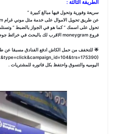
الطريقة الثالثة :
سريعة وفورية وتحول فيها مبالغ كبيرة “
تحول على اسمك ” كما هو في الجواز بالضبط ” وتستلم الك
فروع moneygram الاقرب لك بالبحث في خرائط جوجل ” العمولة بحدود ٩ ريال للحوالة “
اليوميه والتسوق واحتفظ بكل فاتوره للمشتريات .