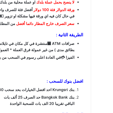
لا ينصح بحمل عملة بلدك
او عملة محلية من بلدك 
ورقة الدولار فئة 100 دولار
أفضل فئة للصرف واحرص
في حال كان فيه اي ورقة فيها مشكلة او تزوير 💵
سعر الصرف خارج المطار دائما أفضل
من المطار لكن يلزمك بعض الك
الطريقة الثانية :
بطائق مدى ) من غير عمولة فرق العملة * العمول
الفيزا 💳في العادة اعلى رسوم في السحب من ب
افضل بنوك للسحب :
بنك Krungsri احد افضل الخيارات بحد سحب 30 الف بات للسحبة الواحدة
بنك Bangkok Bank حد الصرف 25 ألف بات
الباقي تقريبا 20 الف بات للسحبة الواحدة