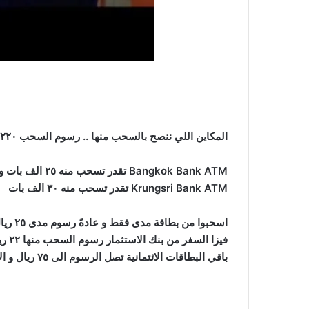
المكاين اللي ننصح بالسحب منها .. رسوم السحب ٢٢٠ بات .
Bangkok Bank ATM تقدر تسحب منه ٢٥ الف بات و يدعم اللغة العربية
Krungsri Bank ATM تقدر تسحب منه ٣٠ الف بات
اسحبوا من بطاقة مدى فقط و عادةً رسوم مدى ٢٥ ريال لاغلب البنوك السعودية.
فيزا السفر من بنك الاستثمار رسوم السحب منها ٢٢ ريال.
باقي البطاقات الائتمانية تصل الرسوم الى ٧٥ ريال و الافضل عدم السحب منها.