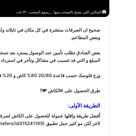
المكاين اللي ننصح بالسحب منها .. رسوم السحب ٢٢٠ بات
صحيح ان الصرفات منتشرة في كل مكان في تايلاند ولكن
وبعض المطاعم.
بعض الفنادق تطلب تأمين عند الوصول يسترد بعد تسجي
المبلغ و التي قد تتسبب في مشاكل وتأخر في استرداد ا
وزع فلوسك حسب قاعدة 20/80 80% كاش و 20% في البطاقة
طرق الحصول على #الكاش 💸؟
الطريقة الأولى:
أفضل طريقة واقلها عمولة
لاخر لكن مو كثير حمل تطبيق xe (https://apps.apple.com/sa/app/xe-currency-money-transfers/id315241195) لمعرفة السعر اللحظي وقتها