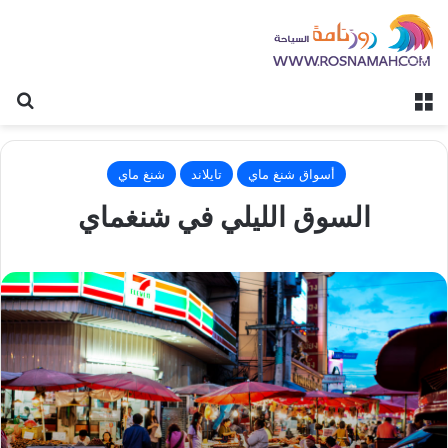
القائمة
بح
أسواق شنغ ماي
تايلاند
شنغ ماي
السوق الليلي في شنغماي