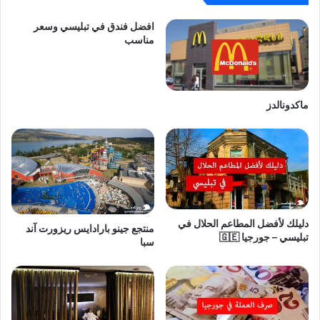
افضل فندق في تبليسي وسعر
مناسب
ماكدونالدز
دليلك لأفضل المطاعم الحلال في
منتجع جينو بارادايس ريزورت آند
تبليسي – جورجيا 🇬🇪
سبا