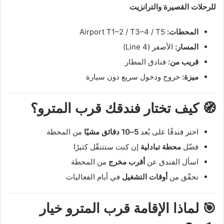
للرحلات القصيرة والترانزيت
المحطات:
Airport T1–2 / T3–4 / T5
المسار:
الأصفر (Line 4)
قريب من:
فنادق المطار
ميزة:
خروج ودخول سريع دون سيارة
🧭 كيف تختار فندقك قرب المترو؟
اختر فندقًا على بُعد
5–10 دقائق مشيًا
من المحطة
فضّل
محطة تبادلية
إن كنت ستتنقّل كثيرًا
اسأل الفندق عن
أقرب مخرج
من المحطة
تحقّق من
أوقات التشغيل
في أيام الفعاليات
🎯 لماذا الإقامة قرب المترو خيار