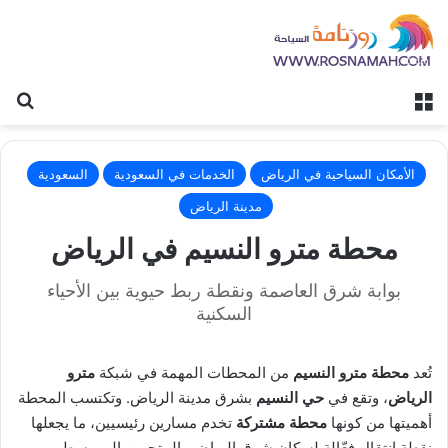
القائمة
بح
الأمكان السياحية في الرياض
الخدمات في السعودية
السعودية
مدينة الرياض
محطة مترو النسيم في الرياض
بوابة شرق العاصمة ونقطة ربط حيوية بين الأحياء
السكنية
تُعد
محطة مترو النسيم
من المحطات المهمة في شبكة
مترو
الرياض
، وتقع في
حي النسيم
بشرق مدينة الرياض. وتكتسب المحطة
أهميتها من كونها
محطة مشتركة
تخدم مسارين رئيسيين، ما يجعلها
نقطة انتقال فعّالة لسكان شرق الرياض والمتجهين إلى وسط