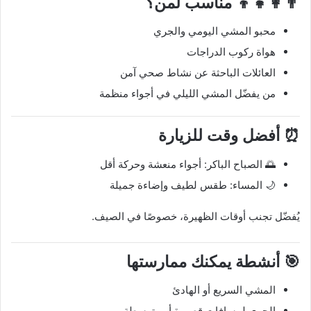
👨‍👩‍👧‍👦 مناسب لمن؟
محبو المشي اليومي والجري
هواة ركوب الدراجات
العائلات الباحثة عن نشاط صحي آمن
من يفضّل المشي الليلي في أجواء منظمة
⏰ أفضل وقت للزيارة
🌅 الصباح الباكر: أجواء منعشة وحركة أقل
🌙 المساء: طقس لطيف وإضاءة جميلة
يُفضّل تجنب أوقات الظهيرة، خصوصًا في الصيف.
🎯 أنشطة يمكنك ممارستها
المشي السريع أو الهادئ
الجري لمسافات قصيرة أو متوسطة