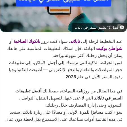
أفضل 12 تطبيق لسفر في تايلاند
عند التخطيط لرحلة إلى
تايلاند
، سواء كنت تزور
بانكوك الصاخبة
أو
شواطئ بوكيت
الهادئة، فإن امتلاك التطبيقات المناسبة على هاتفك
يمكن أن يجعل رحلتك أكثر سهولة وراحة.
فمن الخرائط الذكية التي ترشدك إلى أجمل الأماكن، إلى تطبيقات
حجز المواصلات والطعام والدفع الإلكتروني — أصبحت التكنولوجيا
رفيق السفر الأول في عام
2025
.
في هذا المقال من
روزنامة السياحة
، جمعنا لك
أفضل تطبيقات
السفر في تايلاند
التي لا غنى عنها، لتسهيل التنقل، التواصل،
التسوق، وحتى إدارة المصاريف خلال رحلتك.
سواء كنت مسافرًا للمرة الأولى أو معتادًا على زيارة تايلاند، ستجد
في هذه القائمة أدوات تساعدك على الاستمتاع بكل لحظة دون عناء.