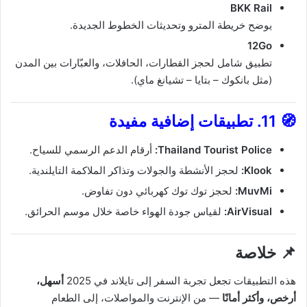
BKK Rail
يوضح خريطة المترو وتحديثات الخطوط الجديدة.
12Go
تطبيق شامل لحجز القطارات، الحافلات، والعبّارات بين المدن
(مثل بانكوك – بتايا – تشيانغ ماي).
🧭
11. تطبيقات إضافية مفيدة
Thailand Tourist Police:
أرقام الدعم الرسمي للسياح.
Klook:
لحجز الأنشطة والجولات وتذاكر الملاكمة التايلندية.
MuvMi:
لحجز توك توك كهربائي دون تفاوض.
AirVisual:
لقياس جودة الهواء خاصة خلال موسم الحرائق.
📌
خلاصة
هذه التطبيقات تجعل تجربة السفر إلى تايلاند في 2025
أسهل،
أرخص، وأكثر أمانًا
— من الإنترنت والمواصلات، إلى الطعام