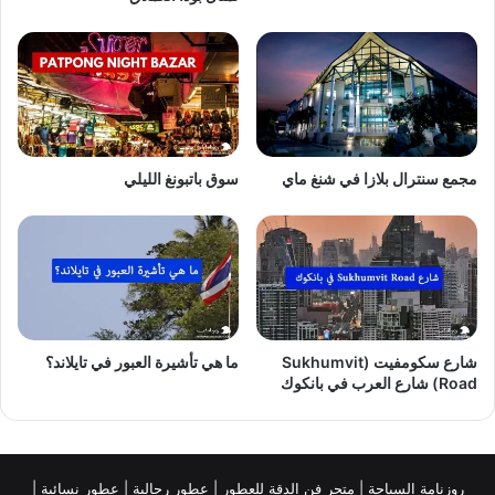
مجمع سنترال بلازا في شنغ ماي
سوق باتبونغ الليلي
شارع سكومفيت (Sukhumvit
ما هي تأشيرة العبور في تايلاند؟
Road) شارع العرب في بانكوك
روزنامة السياحة
|
متجر فن الدقة للعطور
|
عطور رجالية
|
عطور نسائية
|