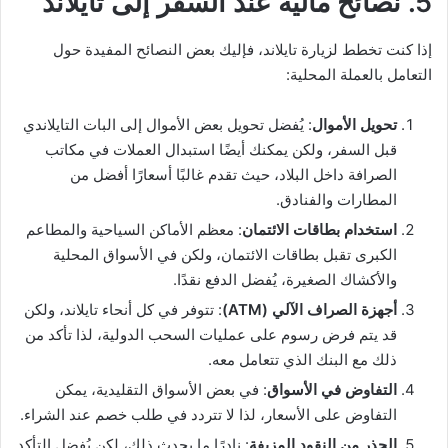
5. نصائح مالية عند السفر إلى تايلاند
إذا كنت تخطط لزيارة تايلاند، فإليك بعض النصائح المفيدة حول
التعامل بالعملة المحلية:
تحويل الأموال
: يُفضل تحويل بعض الأموال إلى البات التايلاندي
قبل السفر، ولكن يمكنك أيضًا استبدال العملات في مكاتب
الصرافة داخل البلاد، حيث تقدم غالبًا أسعارًا أفضل من
المطارات والفنادق.
استخدام بطاقات الائتمان
: معظم الأماكن السياحية والمطاعم
الكبرى تقبل بطاقات الائتمان، ولكن في الأسواق المحلية
والأكشاك الصغيرة، يُفضل الدفع نقدًا.
أجهزة الصراف الآلي (ATM)
: تتوفر في كل أنحاء تايلاند، ولكن
قد يتم فرض رسوم على عمليات السحب الدولية، لذا تأكد من
ذلك مع البنك الذي تتعامل معه.
التفاوض في الأسواق
: في بعض الأسواق التقليدية، يمكن
التفاوض على الأسعار، لذا لا تتردد في طلب خصم عند الشراء.
الحذر من النقود المزيفة
: نادرًا ما يحدث ذلك، لكن يُفضل التأكد