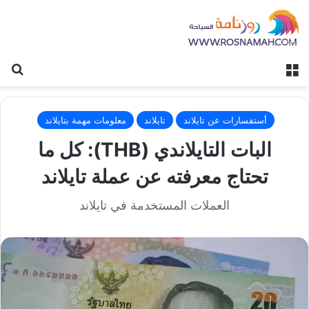
القائمة
بح
أستفسارات عن تايلاند
تايلاند
معلومات مهمة بتايلاند
البات التايلاندي (THB): كل ما
تحتاج معرفته عن عملة تايلاند
العملات المستخدمة في تايلاند