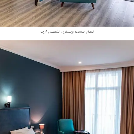
فندق بيست ويسترن تبليسي آرت