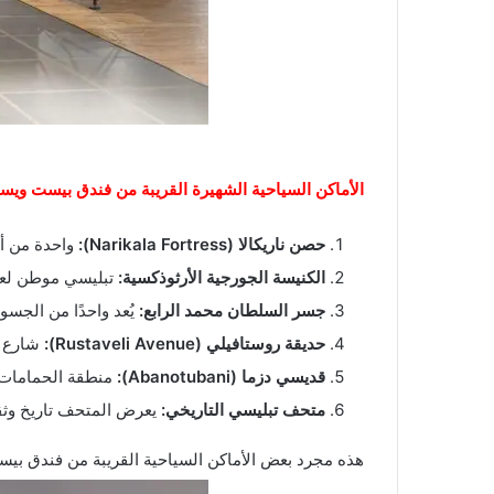
الأماكن السياحية الشهيرة القريبة من فندق بيست ويس
حصن ناريكالا (Narikala Fortress):
واحدة من أق
الكنيسة الجورجية الأرثوذكسية:
تبليسي موطن لعدد
جسر السلطان محمد الرابع:
يُعد واحدًا من الجسو
حديقة روستافيلي (Rustaveli Avenue):
شارع ر
قديسي دزما (Abanotubani):
منطقة الحمامات ا
متحف تبليسي التاريخي:
يعرض المتحف تاريخ وثقا
هذه مجرد بعض الأماكن السياحية القريبة من فندق بيس