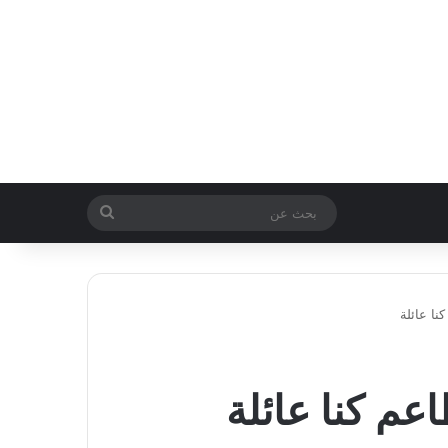
بحث
عن
نا عائلة
عم كنا عائلة