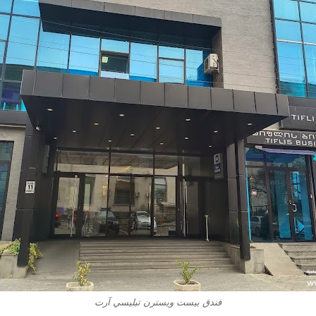
فندق بيست ويسترن تبليسي آرت