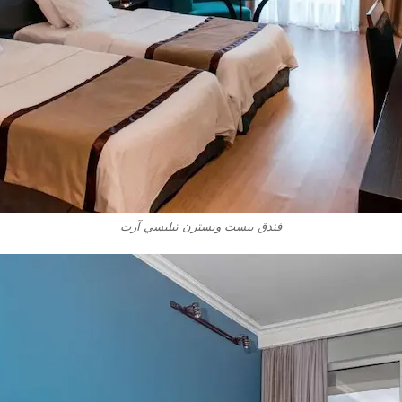
فندق بيست ويسترن تبليسي آرت