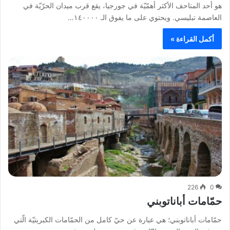
هو أحد المتاحف الأكثر أهمّيّة في جورجيا، يقع قرب ميدان الحرّيّة في
العاصمة تبليسي. ويحتوي على ما يفوق الـ ١٤٠٠٠٠…
أكمل القراءة »
226
0
حمّامات أباناتوبني
حمّامات أباناتوبني؛ هي عبارة عن حيّ كامل من الحمّامات الكبريتيّة الّتي