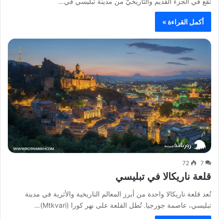
تقع في الجزء القديم والتّاريخيّ من مدينة تبليسي في…
أكمل القراءة »
72
7
قلعة ناريكالا في تبليسي
تُعد قلعة ناريكالا واحدة من أبرز المعالم التاريخية والأثرية في مدينة
تبليسي، عاصمة جورجيا. تُطل القلعة على نهر كورا (Mtkvari)…