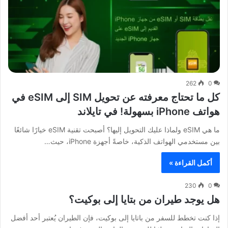
262
0
كل ما تحتاج معرفته عن تحويل SIM إلى eSIM في
هواتف iPhone بسهولة! في تايلاند
ما هي eSIM ولماذا عليك التحويل إليها؟ أصبحت تقنية eSIM خيارًا شائعًا
بين مستخدمي الهواتف الذكية، خاصةً أجهزة iPhone، حيث…
أكمل القراءة »
230
0
هل يوجد طيران من بتايا إلى بوكيت؟
إذا كنت تخطط للسفر من باتايا إلى بوكيت، فإن الطيران يُعتبر أحد أفضل