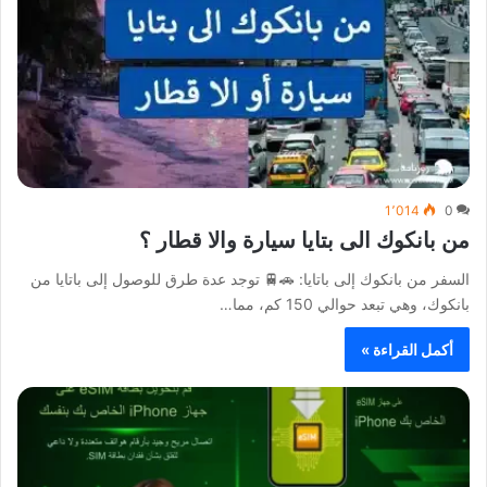
1٬014
0
من بانكوك الى بتايا سيارة والا قطار ؟
السفر من بانكوك إلى باتايا: 🚗🚆 توجد عدة طرق للوصول إلى باتايا من
بانكوك، وهي تبعد حوالي 150 كم، مما…
أكمل القراءة »